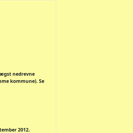
orlægst nedrevne
samme kommune). Se
eptember 2012.