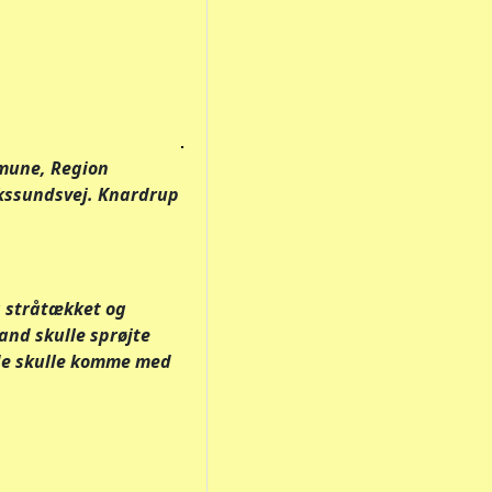
mmune, Region
ikssundsvej. Knardrup
g stråtækket og
and skulle sprøjte
rde skulle komme med