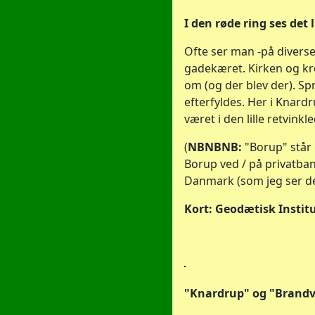
I den røde ring ses det 
Ofte ser man -på diverse
gadekæret. Kirken og kr
om (og der blev der). S
efterfyldes. Her i Knard
været i den lille retvink
(
NBNBNB:
"Borup" står 
Borup ved / på privatba
Danmark (som jeg ser det
Kort: Geodætisk Institu
"Knardrup" og "Brandvæ