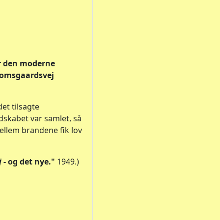
or den moderne
 Tomsgaardsvej
et tilsagte
dskabet var samlet, så
 mellem brandene fik lov
j
- og det nye."
1949.)