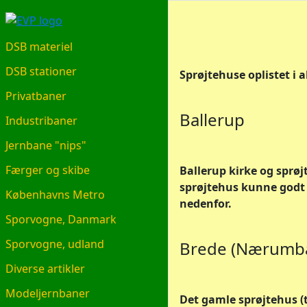
EVP.DK
DSB materiel
DSB stationer
Sprøjtehuse oplistet i 
Privatbaner
Ballerup
Industribaner
Jernbane "nips"
Færger og skibe
Ballerup kirke og sprøjt
sprøjtehus kunne godt
Københavns Metro
nedenfor.
Sporvogne, Danmark
Sporvogne, udland
Brede (Nærumba
Diverse artikler
Modeljernbaner
Det gamle sprøjtehus (th