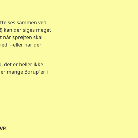
 ofte ses sammen ved
!) kan der siges meget
 når sprøjten skal
ed, --eller har der
 det er heller ikke
 er mange Borup´er i
VP.