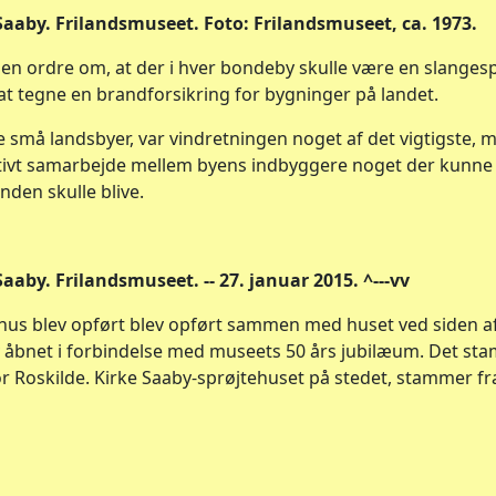
Saaby. Frilandsmuseet. Foto: Frilandsmuseet, ca. 1973.
en ordre om, at der i hver bondeby skulle være en slangesp
 at tegne en brandforsikring for bygninger på landet.
 små landsbyer, var vindretningen noget af det vigtigste, 
tivt samarbejde mellem byens indbyggere noget der kunne få
den skulle blive.
aaby. Frilandsmuseet. -- 27. januar 2015. ^---vv
hus blev opført blev opført sammen med huset ved siden af
v åbnet i forbindelse med museets 50 års jubilæum. Det sta
or Roskilde. Kirke Saaby-sprøjtehuset på stedet, stammer f