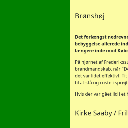
Brønshøj
Det forlængst nedrevne
bebyggelse allerede in
længere inde mod Køb
På hjørnet af Frederikssu
brandmandskab, når "Den
det var lidet effektivt. T
til at stå og ruste i sprøjt
Hvis der var gået ild i et 
Kirke Saaby / F