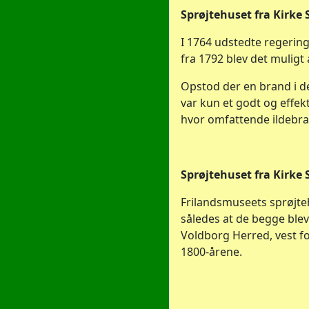
Sprøjtehuset fra Kirke 
I 1764 udstedte regering
fra 1792 blev det muligt
Opstod der en brand i de
var kun et godt og effek
hvor omfattende ildebran
Sprøjtehuset fra Kirke S
Frilandsmuseets sprøjte
således at de begge ble
Voldborg Herred, vest f
1800-årene.