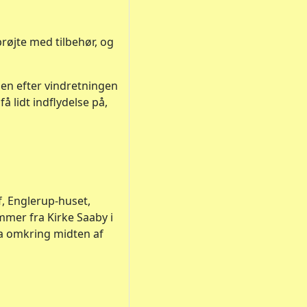
røjte med tilbehør, og
men efter vindretningen
 lidt indflydelse på,
, Englerup-huset,
mmer fra Kirke Saaby i
ra omkring midten af