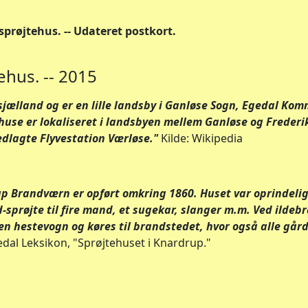
sprøjtehus. -- Udateret postkort.
ehus. -- 2015
sjælland og er en lille landsby i Ganløse Sogn, Egedal Ko
huse er lokaliseret i landsbyen mellem Ganløse og Freder
edlagte Flyvestation Værløse."
Kilde: Wikipedia
drup Brandværn er opført omkring 1860. Huset var oprindeli
-sprøjte til fire mand, et sugekar, slanger m.m. Ved ildebr
en hestevogn og køres til brandstedet, hvor også alle gå
edal Leksikon, "Sprøjtehuset i Knardrup."