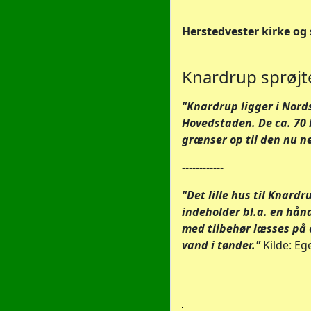
Herstedvester kirke og 
Knardrup sprøjt
"Knardrup ligger i Nord
Hovedstaden. De ca. 70 
grænser op til den nu n
------------
"Det lille hus til Knar
indeholder bl.a. en hånd
med tilbehør læsses på 
vand i tønder."
Kilde: Eg