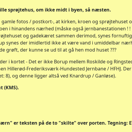
lille sprøjtehus, om ikke midt i byen, så næsten.
 gamle fotos / postkort-, at kirken, kroen og sprøjtehuset
oen i hinandens nærhed (måske også jernbanestationen ! ! 
prøjtehuset og gadekæret sammen derimod, synes fornuftigt
rup synes der imidlertid ikke at være vand i umiddelbar nærh
lede grøft, der kunne se ud til at gå hen mod huset ???
der i kortet - Det er ikke Borup mellem Roskilde og Ringsted,
nen Hillerød-Frederiksværk-Hundested Jernbane / HFHJ. Der
: 8), og denne ligger altså ved Knardrup / Ganløse).
t (KMS).
rn" er teksten på de to "skilte" over porten. Tegning: E