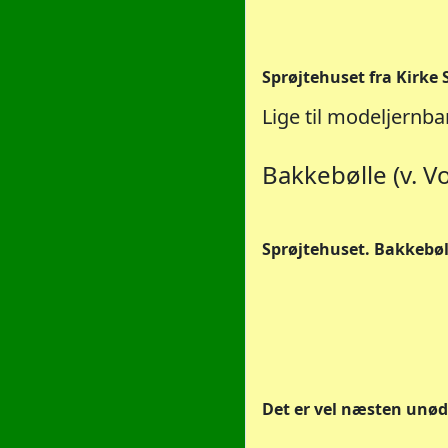
Sprøjtehuset fra Kirke 
Lige til modeljernba
Bakkebølle (v. V
Sprøjtehuset. Bakkebølle.
Det er vel næsten unødv