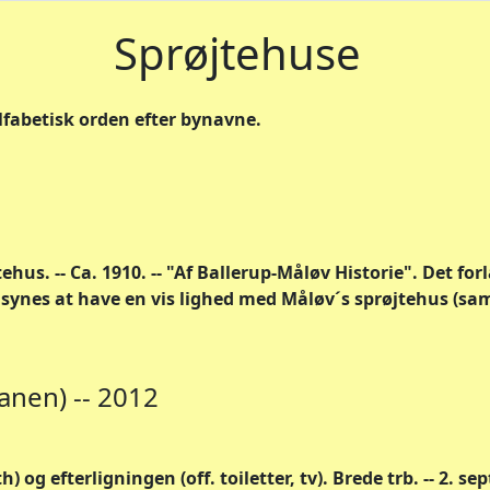
Sprøjtehuse
alfabetisk orden efter bynavne.
ehus. -- Ca. 1910. -- "Af Ballerup-Måløv Historie". Det f
 synes at have en vis lighed med Måløv´s sprøjtehus (
nen) -- 2012
) og efterligningen (off. toiletter, tv). Brede trb. -- 2. s