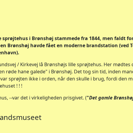
 sprøjtehus i Brønshøj stammede fra 1844, men faldt f
den Brønshøj havde fået en moderne brandstation (ved
enhavn).
ndsvej / Kirkevej lå Brønshøjs lille sprøjtehus. Her mødtes d
 røde hane galede" i Brønshøj. Det tog sin tid, inden man
it var sprøjten ikke i orden, når den skulle i brug, fordi den
ehuset ! ! !
hus, --var det i virkeligheden prisgivet. (
"
Det gamle Brønshø
rilandsmuseet