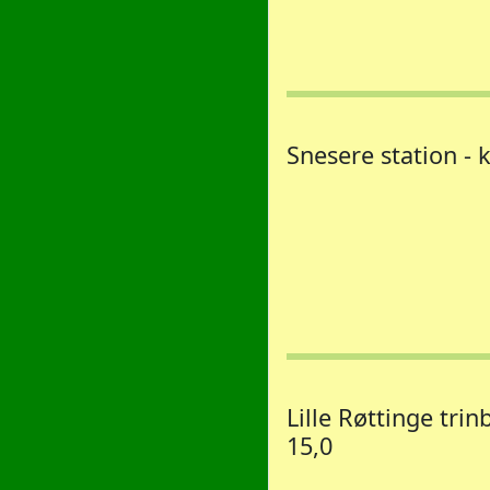
Snesere station - 
Lille Røttinge trin
15,0