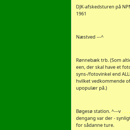
DJK-afskedsturen på NPM
1961
Næstved ---^
Rønnebæk trb. (Som altid
een, der skal have et fo
syns-/fotovinkel end ALL
hvilket vedkommende oft
upopulær på.)
Bøgesø station. ^---v
. . . 
dengang var der - synligt
for sådanne ture.