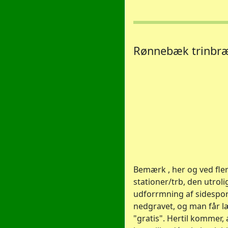
Rønnebæk trinbræt
Bemærk , her og ved fle
stationer/trb, den utrol
udforrmning af sidespo
nedgravet, og man får 
"gratis". Hertil kommer,