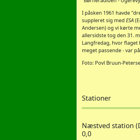
”Børneradioen - Ugerevyen
I påsken 1961 havde "d
suppleret sig med
ESA
(E
Andersen) og vi kørte 
allersidste tog den 31. 
Langfredag, hvor flaget 
meget passende - var på 
Foto: Povl Bruun-Peters
Stationer
Næstved station (
0,0