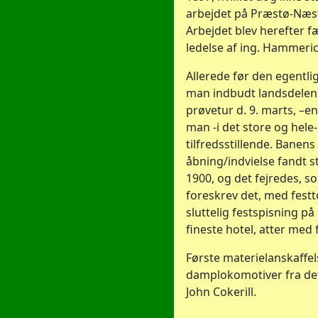
arbejdet på Præstø-Næs
Arbejdet blev herefter f
ledelse af ing. Hammeric
Allerede før den egentl
man indbudt landsdelens
prøvetur d. 9. marts, –e
man -i det store og hele-
tilfredsstillende. Banens 
åbning/indvielse fandt s
1900, og det fejredes, s
foreskrev det, med festt
sluttelig festspisning p
fineste hotel, atter med f
Første materielanskaffel
damplokomotiver fra det
John Cokerill.