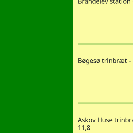
Brandelev station 
Bøgesø trinbræt -
Askov Huse trinbr
11,8