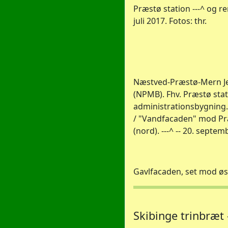
Præstø station ---^ og rem
juli 2017. Fotos: thr.
Næstved-Præstø-Mern J
(NPMB). Fhv. Præstø sta
administrationsbygning
/ "Vandfacaden" mod Pr
(nord). ---^ -- 20. septem
Gavlfacaden, set mod øs
Skibinge trinbræt 