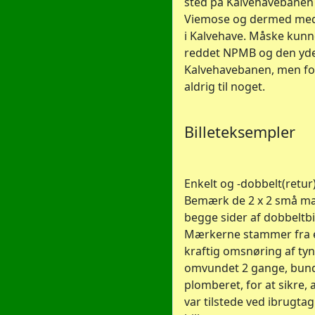
sted på Kalvehavebanen
Viemose og dermed med
i Kalvehave. Måske kunn
reddet NPMB og den yder
Kalvehavebanen, men for
aldrig til noget.
Billeteksempler
Enkelt og -dobbelt(retur)b
Bemærk de 2 x 2 små m
begge sider af dobbeltbil
Mærkerne stammer fra 
kraftig omsnøring af tyn
omvundet 2 gange, bun
plomberet, for at sikre, at
var tilstede ved ibrugta