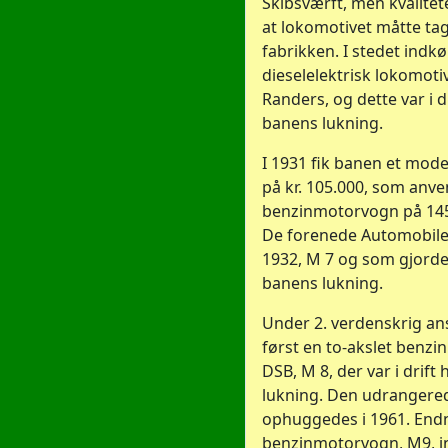
Skibsværft, men kvalitete
at lokomotivet måtte tag
fabrikken. I stedet indkø
dieselelektrisk lokomoti
Randers, og dette var i dri
banens lukning.
I 1931 fik banen et mod
på kr. 105.000, som anven
benzinmotorvogn på 145 
De forenede Automobiler
1932, M 7 og som gjorde 
banens lukning.
Under 2. verdenskrig an
først en to-akslet benz
DSB, M 8, der var i drift 
lukning. Den udrangere
ophuggedes i 1961. End
benzinmotorvogn, M9, i