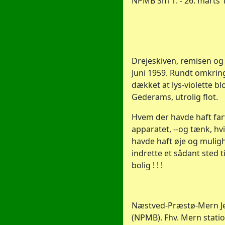
NPMB Sm 1. - 26. marts 
Drejeskiven, remisen og 
Juni 1959. Rundt omkrin
dækket at lys-violette bl
Gederams, utrolig flot.
Hvem der havde haft farv
apparatet, --og tænk, h
havde haft øje og muligh
indrette et sådant sted t
bolig ! ! !
Næstved-Præstø-Mern J
(NPMB). Fhv. Mern statio