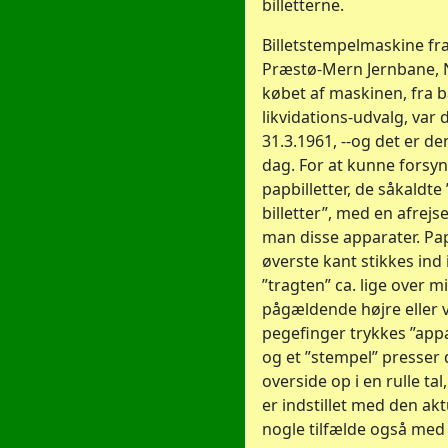
billetterne.
Billetstempelmaskine fr
Præstø-Mern Jernbane,
købet af maskinen, fra 
likvidations-udvalg, var 
31.3.1961, --og det er de
dag. For at kunne forsy
papbilletter, de såkald
billetter”, med en afrej
man disse apparater. Pap
øverste kant stikkes ind
”tragten” ca. lige over 
pågældende højre eller 
pegefinger trykkes ”app
og et ”stempel” presser 
overside op i en rulle ta
er indstillet med den aktu
nogle tilfælde også med