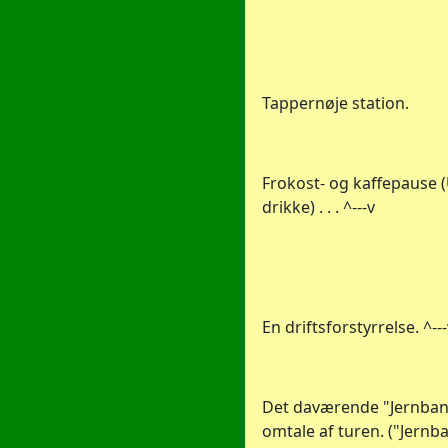
Tappernøje station.
Frokost- og kaffepause
drikke) . . . ^---v
En driftsforstyrrelse. ^--
Det daværende "Jernban
omtale af turen. ("Jernb