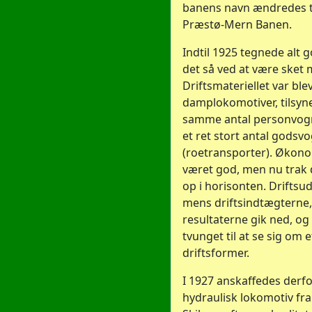
banens navn ændredes t
Præstø-Mern Banen.
Indtil 1925 tegnede alt 
det så ved at være sket 
Driftsmateriellet var blev
damplokomotiver, tilsy
samme antal personvog
et ret stort antal godsvo
(roetransporter). Økon
været god, men nu trak 
op i horisonten. Driftsud
mens driftsindtægterne,
resultaterne gik ned, og
tvunget til at se sig om e
driftsformer.
I 1927 anskaffedes derfor
hydraulisk lokomotiv fr