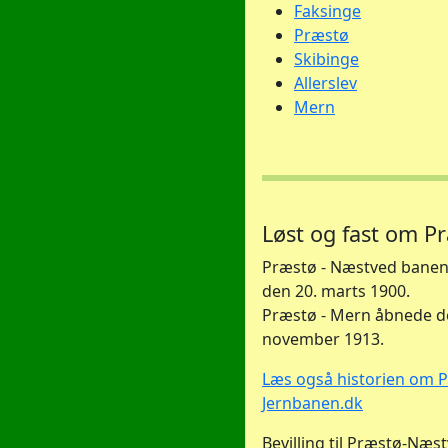
Faksinge
Præstø
Skibinge
Allerslev
Mern
Løst og fast om 
Præstø - Næstved banen
den 20. marts 1900.
Præstø - Mern åbnede d
november 1913.
Læs også historien om 
Jernbanen.dk
Bevilling til Præstø-Næs