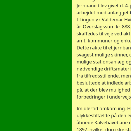
Jernbane blev givet d. 4. 
arbejdet med anlægget 
til ingeniør Valdemar Hvi
år. Overslagssum kr. 88
skaffedes til veje ved ak
amt, kommuner og enkel
Dette rakte til et jern
svagest mulige skinner,
mulige stationsanlæg o
nødvendige driftsmaterie
fra tilfredsstillende, me
besluttede at indlede ar
på, at der blev mulighed
forbedringer i undervejs 
Imidlertid omkom ing. Hv
ulykkestilfælde på den 
åbnede Kalvehavebane d
1897, hvilket dog ikke s