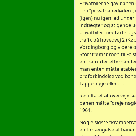
Privatbilerne gav banen 
ud i ”privatbanedøden”,
(igen) nu igen led under
indtægter og stigende u
privatbiler medførte og
trafik på hovedvej 2 (K
Vordingborg og videre 
Storstrømsbroen til Falst
en trafik der efterhånden
man enten måtte etable
broforbindelse ved bane
Tappernøje eller . . .
Resultatet af overvejelse
banen måtte ”dreje nøgle
1961.
Nogle sidste ”krampetræ
en forlængelse af banen 