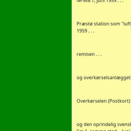
NPMB 7, juni 1959 . . .
Præstø station som "luftf
1959 . . .
remisen . . .
og overkørselsanlægget
Overkørselen (Postkort) . 
og den oprindelig svens