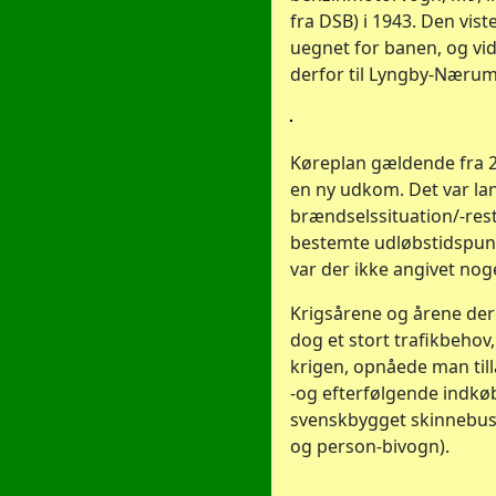
fra DSB) i 1943. Den vist
uegnet for banen, og vi
derfor til Lyngby-Nærum
Køreplan gældende fra 25.
en ny udkom. Det var la
brændselssituation/-rest
bestemte udløbstidspunk
var der ikke angivet nog
Krigsårene og årene der
dog et stort trafikbehov,
krigen, opnåede man tilla
-og efterfølgende indkøb
svenskbygget skinnebus
og person-bivogn).