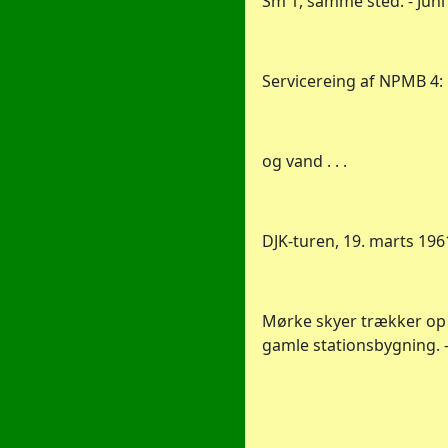
Sm 1, samme sted. - Juni
Servicereing af NPMB 4: Ku
og vand . . .
DJK-turen, 19. marts 196
Mørke skyer trækker op
gamle stationsbygning. --