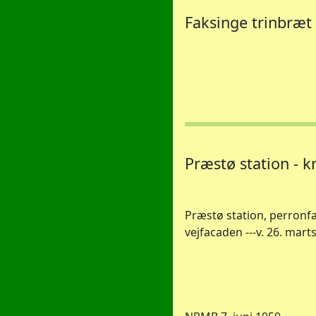
Faksinge trinbræt 
Præstø station - k
Præstø station, perronfa
vejfacaden ---v. 26. mart