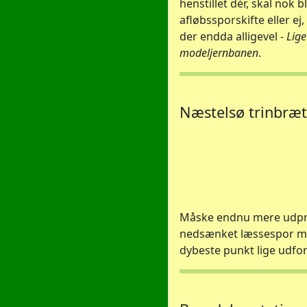
henstillet dér, skal nok bli
afløbssporskifte eller ej,
der endda alligevel -
Lige 
modeljernbanen
.
Næstelsø trinbræt 
Måske endnu mere udp
nedsænket læssespor me
dybeste punkt lige udfor