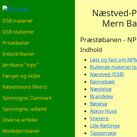
EVP.DK
Næstved-P
Mern B
DSB materiel
DSB stationer
Præstøbanen - N
Privatbaner
Indhold
Industribaner
Løst og fast om NP
Jernbane "nips"
Rullende materiel (
Næstved (DSB)
Færger og skibe
Rønnebæk
Københavns Metro
Næstelsø
Brandelev
Sporvogne, Danmark
Bøgesø
Sporvogne, udland
Askov Huse
Snesere
Diverse artikler
Lille Røttinge
Modeljernbaner
Tappernøje