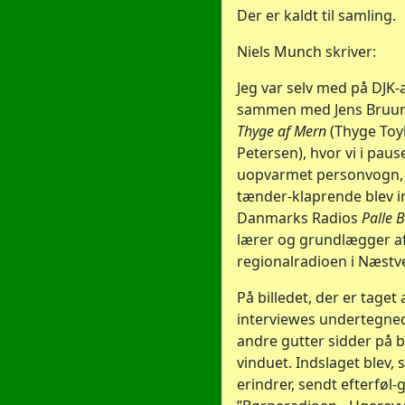
Der er kaldt til samling.
Niels Munch skriver:
Jeg var selv med på DJK
sammen med Jens Bruun
Thyge af Mern
(Thyge Toyl
Petersen), hvor vi i paus
uopvarmet personvogn,
tænder-klaprende blev i
Danmarks Radios
Palle 
lærer og grundlægger a
regionalradioen i Næstv
På billedet, der er taget 
interviewes undertegned
andre gutter sidder på b
vinduet. Indslaget blev, s
erindrer, sendt efterføl