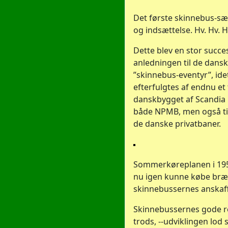
Det første skinnebus-sæ
og indsættelse. Hv. Hv. Hv
Dette blev en stor succe
anledningen til de dans
”skinnebus-eventyr”, ide
efterfulgtes af endnu et
danskbygget af Scandia i
både NPMB, men også til
de danske privatbaner.
Sommerkøreplanen i 195
nu igen kunne købe bræ
skinnebussernes anskaff
Skinnebussernes gode res
trods, --udviklingen lod 