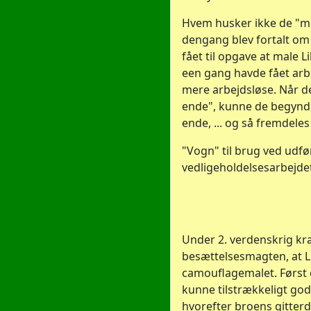
Hvem husker ikke de "
dengang blev fortalt om
fået til opgave at male L
een gang havde fået arbe
mere arbejdsløse. Når de 
ende", kunne de begynde
ende, ... og så fremdeles !
"Vogn" til brug ved udfø
vedligeholdelsesarbejde
Under 2. verdenskrig k
besættelsesmagten, at L
camouflagemalet. Først e
kunne tilstrækkeligt god
hvorefter broens gitte