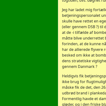
togtiden, dvs. døgnet ru
Jeg har ladet mig fortæll
betjeningspersonalet un
skulle have rettet en eg
(eller gennem DSB ?) til 
at de -i tilfælde af bo
måtte blive underrettet 
forinden, at de kunne nå 
har de allierede flyvere 
besked om ikke at bombe 
dens stratetiske vigtighe
gennem Danmark ?
Heldigvis fik betjenings
ikke brug for flugtmuli
måske fik de det, den 26.
udbrød brand i planked
Formentlig havde et da
gløder, og i den friske bl