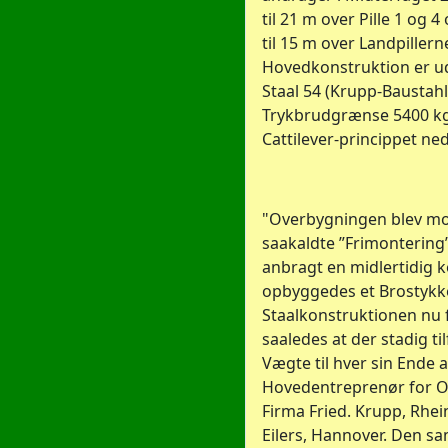
til 21 m over Pille 1 og 4
til 15 m over Landpille
Hovedkonstruktion er udf
Staal 54 (Krupp-Baustah
Trykbrudgrænse 5400 kg
Cattilever-princippet ne
"Overbygningen blev mo
saakaldte ”Frimontering”.
anbragt en midlertidig 
opbyggedes et Brostykk
Staalkonstruktionen nu fr
saaledes at der stadig ti
Vægte til hver sin Ende a
Hovedentreprenør for O
Firma Fried. Krupp, Rhe
Eilers, Hannover. Den s