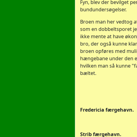
Fyn, blev der bevilget p
bundundersøgelser.
Broen man her vedtog a
som en dobbeltsporet j
ikke mente at have økon
bro, der også kunne klare
broen opføres med muli
hængebane under den e
hvilken man så kunne "f
bæltet.
Fredericia færgehavn.
Strib færgehavn.