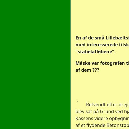
En af de små Lillebælts
med interesserede tilsk
"stabelafløbene".
Måske var fotografen ti
af dem ???
Retvendt efter drej
blev sat på Grund ved hj
Kassens videre opbygnin
af et flydende Betonstø