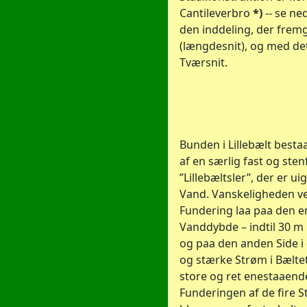
Cantileverbro
*)
-- se ne
den inddeling, der fremg
(længdesnit), og med det
Tværsnit.
Bunden i Lillebælt besta
af en særlig fast og sten
”Lillebæltsler”, der er 
Vand. Vanskeligheden ve
Fundering laa paa den en
Vanddybde – indtil 30 m 
og paa den anden Side i 
og stærke Strøm i Bæltet,
store og ret enestaaend
Funderingen af de fire S