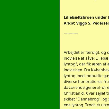
Lillebæltsbroen under b
Arkiv: Viggo S. Pederse
------------
Arbejdet er færdigt, og d
indvielse af såvel Lille
lyntog", der fik æren af
indvielsen. Fra Københav
lyntog med indbudte gæs
diverse honoratiores fr
daværende general- dir
Christian d. X var sejlet t
skibet "Dannebrog", og 
ene lyntog. Trods et utrol