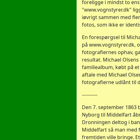
foreligge i mindst to en
"www.vognstyrer.dk" lig
iøvrigt sammen med fler
fotos, som ikke er ident
En forespørgsel til Mic
på www.vognstyrer.dk, o
fotografiernes ophav, g
resultat. Michael Olsens
familiealbum, købt på e
aftale med Michael Olsen
fotografierne udlånt til 
----------
Den 7. september 1863 b
Nyborg til Middelfart å
Dronningen deltog i bane
Middelfart så man med f
fremtiden ville bringe. Et