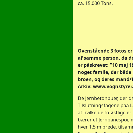
ca. 15.000 Tons.
Ovenstående 3 fotos er
af samme person, da de
er påskrevet: "10 maj 
noget famile, der både 
broen, og deres mand/f
Arkiv: www.vognstyrer
De Jernbetonbuer, der d
Tilslutningsfagene paa La
af hvilke de to østlige e
bærer et Jernbanespor, m
hver 1,5 m brede, tils