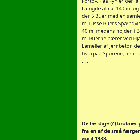
Fortov. Paa Fyn er der i
Længde af ca. 140 m, og 
der 5 Buer med en saml
m. Disse Buers Spændvidd
40 m, medens højden i 
m. Buerne bærer ved Hjæ
Lameller af Jernbeton d
hvorpaa Sporene, henhold
. . .
De færdige (?) brobuer 
fra en af de små færger
april 1933.