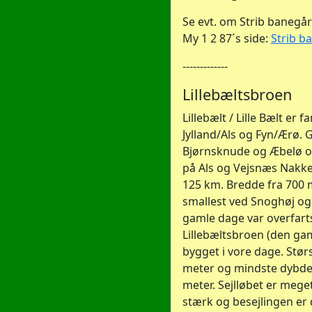
Se evt. om Strib banegå
My 1 2 87´s side:
Strib b
-------------
Lillebæltsbroen
Lillebælt / Lille Bælt er
Jylland/Als og Fyn/Ærø.
Bjørnsknude og Æbelø o
på Als og Vejsnæs Nakk
125 km. Bredde fra 700 m
smallest ved Snoghøj og
gamle dage var overfart
Lillebæltsbroen (den gam
bygget i vore dage. Stø
meter og mindste dybde -
meter. Sejlløbet er meg
stærk og besejlingen er