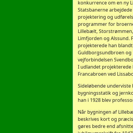
konkurrence om en ny L
Statsbanerne arbejdede
projektering og udførels
programmer for broerne 
Lillebælt, Storstrømme
Limfjorden og Alssund. 
projekterede han blandt 
Guldborgsundbroen og b
vejforbindelsen Svendbo
I udlandet projekterede 
Francabroen ved Lissab
Sideløbende underviste 
bygningsstatik og jernko
han i 1928 blev professor
Når bygningen af Lillebæ
beskrives kort og præci
gøres bedre end afsnitte