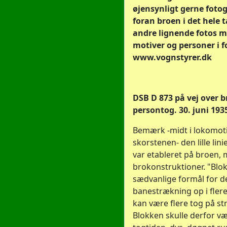
øjensynligt gerne foto
foran broen i det hele 
andre lignende fotos 
motiver og personer i f
www.vognstyrer.dk
DSB D 873 på vej over 
persontog. 30. juni 1935
Bemærk -midt i lokomoti
skorstenen- den lille lini
var etableret på broen, 
brokonstruktioner. "Blo
sædvanlige formål for de
banestrækning op i flere 
kan være flere tog på s
Blokken skulle derfor v