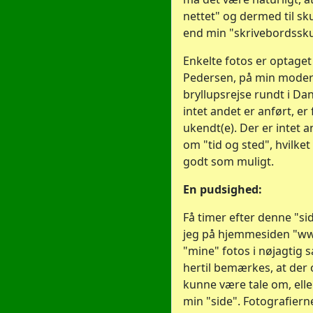
nettet" og dermed til sk
end min "skrivebordssku
Enkelte fotos er optaget 
Pedersen, på min moder
bryllupsrejse rundt i Da
intet andet er anført, er
ukendt(e). Der er intet a
om "tid og sted", hvilke
godt som muligt.
En pudsighed:
Få timer efter denne "s
jeg på hjemmesiden "www
"mine" fotos i nøjagtig
hertil bemærkes, at der
kunne være tale om, eller
min "side". Fotografiern