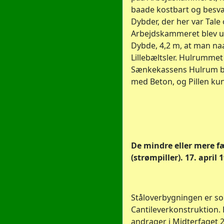
baade kostbart og besvæ
Dybder, der her var Tale 
Arbejdskammeret blev u
Dybde, 4,2 m, at man na
Lillebæltsler. Hulrumme
Sænkekassens Hulrum bl
med Beton, og Pillen ku
De mindre eller mere fæ
(strømpiller). 17. april 
Ståloverbygningen er s
Cantileverkonstruktion.
andrager i Midterfaget 2