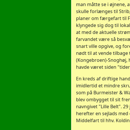
man måtte se i øjnene, at
skulle forlænges til Str
planer om færgefart til 
klyngede sig dog til lok
at med de aktuelle strøm
farvandet være så besvær
snart ville opgive, og f
nødt til at vende tilbage 
(Kongebroen)-Snoghøj, h
havde været siden "tide
En kreds af driftige han
imidlertid et mindre sk
som på Burmeister & Wa
blev ombygget til sit fr
navngivet "Lille Belt". 2
herefter en sejlads med 
Middelfart til hhv. Koldi