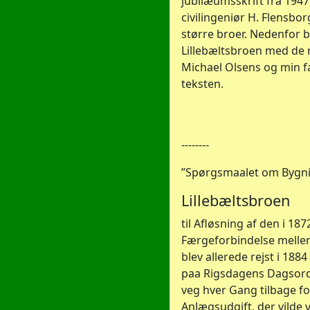
jubilæumsskrift fra 1947
civilingeniør H. Flensbor
større broer. Nedenfor b
Lillebæltsbroen med de 
Michael Olsens og min fa
teksten.
--------
”Spørgsmaalet om Bygni
Lillebæltsbroen
til Afløsning af den i 187
Færgeforbindelse mellem
blev allerede rejst i 188
paa Rigsdagens Dagsord
veg hver Gang tilbage fo
Anlægsudgift, der vilde