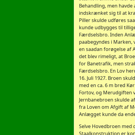
Behandling, men havde 
indskrænket sig til at k
Piller skulde udføres sa
kunde udbygges til tilli
Færdselsbro. Inden Anl
paabegyndes i Marken, va
en saadan forøgelse af 
det blev rimeligt, at Br
for Banetrafik, men stra
Færdselsbro. En Lov her
16. Juli 1927. Broen skul
med en ca. 6 m bred Kø
Fortov, og Merudgiften 
Jernbanebroen skulde a
fra Loven om Afgift af M
Anlægget kunde da ende
Selve Hovedbroen med d
Staalkonstruktion er ko