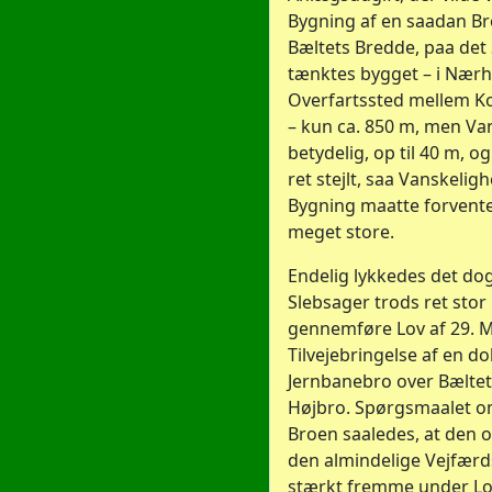
Bygning af en saadan Bro
Bæltets Bredde, paa det
tænktes bygget – i Nærh
Overfartssted mellem 
– kun ca. 850 m, men V
betydelig, op til 40 m, 
ret stejlt, saa Vanskeli
Bygning maatte forvente
meget store.
Endelig lykkedes det dog
Slebsager trods ret sto
gennemføre Lov af 29. 
Tilvejebringelse af en d
Jernbanebro over Bæltet
Højbro. Spørgsmaalet o
Broen saaledes, at den
den almindelige Vejfærd
stærkt fremme under Lo