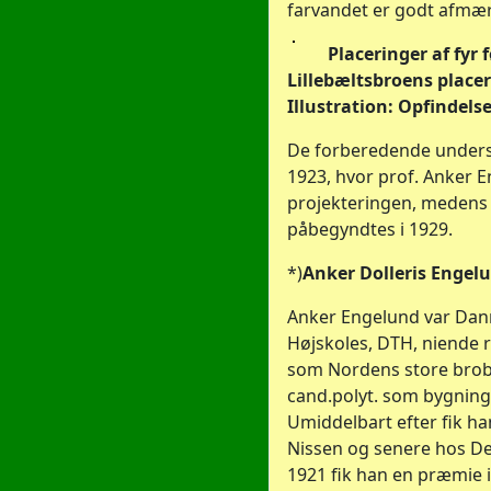
farvandet er godt afmær
Placeringer af fyr f
Lillebæltsbroens place
Illustration: Opfindels
De forberedende undersø
1923, hvor prof. Anker 
projekteringen, medens 
påbegyndtes i 1929.
*)
Anker Dolleris Engel
Anker Engelund var Dan
Højskoles, DTH, niende r
som Nordens store broby
cand.polyt. som bygning
Umiddelbart efter fik h
Nissen og senere hos De
1921 fik han en præmie i