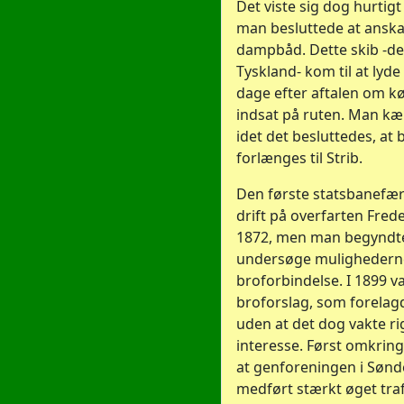
Det viste sig dog hurtigt
man besluttede at anska
dampbåd. Dette skib -de
Tyskland- kom til at lyde
dage efter aftalen om kø
indsat på ruten. Man k
idet det besluttedes, at 
forlænges til Strib.
Den første statsbanefærge
drift på overfarten Frede
1872, men man begyndte
undersøge mulighederne
broforbindelse. I 1899 v
broforslag, som forelag
uden at det dog vakte 
interesse. Først omkrin
at genforeningen i Sønd
medført stærkt øget traf