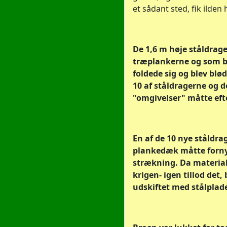
et sådant sted, fik ilden 
De 1,6 m høje ståldrag
træplankerne og som b
foldede sig og blev blø
10 af ståldragerne og 
"omgivelser" måtte eft
En af de 10 nye ståldra
plankedæk måtte forny
strækning. Da material
krigen- igen tillod det
udskiftet med stålplade