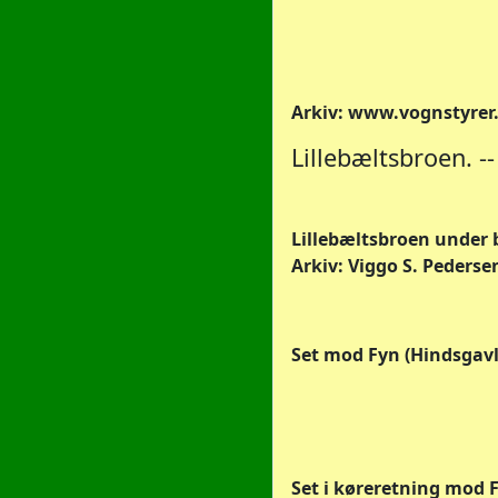
Arkiv: www.vognstyrer
Lillebæltsbroen. -
Lillebæltsbroen under b
Arkiv: Viggo S. Pedersen
Set mod Fyn (Hindsgavl
Set i køreretning mod Fr