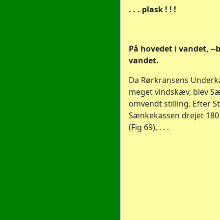
. . . plask ! ! !
På hovedet i vandet, --b
vandet.
Da Rørkransens Underkan
meget vindskæv, blev Sæ
omvendt stilling. Efter S
Sænkekassen drejet 180 
(Fig 69), . . .