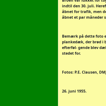
Broen var lukket for tog
indtil den 30. juli. Here
åbnet for trafik, men d
åbnet et par måneder s
Bemærk på dette foto e
plankedæk, der brød i 
efterføl- gende blev dæ
stedet for.
Fotos: P.E. Clausen, DMJ
26. juni 1955.