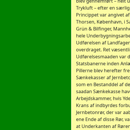
blev gennemført – helt 
Trykluft – efter en særli
Princippet var angivet 
Thorsen, København, i 
Grün & Bilfinger, Mannhe
hele Underbygningsarbe
Udførelsen af Landfagen
overdraget. Ret væsentl
Udførelsesmaaden var do
Statsbanerne inden Anl
Pillerne blev herefter fr
Sænkekasser af Jernbeto
som en Bestanddel af de 
saadan Sænkekasse hav
Arbejdskammer, hvis Yd
Krans af indbyrdes forb
Jernbetonrør, der var aa
ene Ende af disse Rør, va
at Underkanten af Rørene