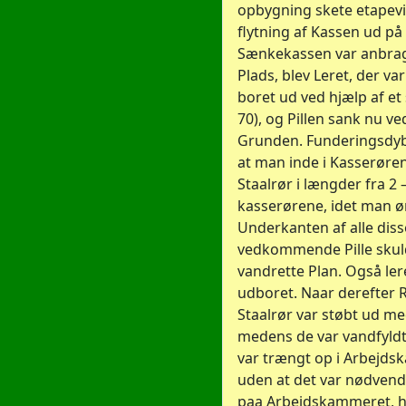
opbygning skete etapev
flytning af Kassen ud på
Sænkekassen var anbrag
Plads, blev Leret, der va
boret ud ved hjælp af et 
70), og Pillen sank nu v
Grunden. Funderingsdyb
at man inde i Kasserø
Staalrør i længder fra 2
kasserørene, idet man ø
Underkanten af alle diss
vedkommende Pille skul
vandrette Plan. Også lere
udboret. Naar derefter
Staalrør var støbt ud me
medens de var vandfyldt
var trængt op i Arbejds
uden at det var nødvendi
paa Arbejdskammeret, hv