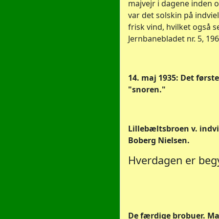
majvejr i dagene inden 
var det solskin på indvi
frisk vind, hvilket også se
Jernbanebladet nr. 5, 196
14. maj 1935: Det førs
"snoren."
Lillebæltsbroen v. indv
Boberg Nielsen.
Hverdagen er beg
De færdige brobuer. M