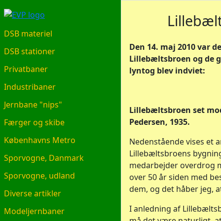
EVP.DK
Lillebæ
DSB materiel
Den 14. maj 2010 var det
DSB stationer
Lillebæltsbroen og de 
Privatbaner
lyntog blev indviet:
Industribaner
Jernbane "nips"
Lillebæltsbroen set mod
Pedersen, 1935.
Færger og skibe
Københavns Metro
Nedenstående vises et an
Lillebæltsbroens bygnin
Sporvogne, Danmark
medarbejder overdrog m
Sporvogne, udland
over 50 år siden med be
dem, og det håber jeg, at
Diverse artikler
I anledning af Lillebælt
Modeljernbaner
må det være naturligt, 