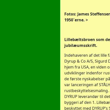
Fotos: James Steffense
1950´erne. >
Lillebæltsbroen som den
jubilæumsskrift.
Indehaveren af det lille 
Dyrup & Co A/S, Sigurd 
hjem fra USA, en viden 
udviklinger indenfor rus
de første nyskabelser p
var lanceringen af STÅL
rustbeskyttelsesmaling. 
DYRUP leverandør til de
byggeri af den 1. Lillebæ
beskyttet med DYRUP’s