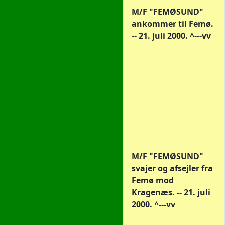
M/F "FEMØSUND"
ankommer til Femø.
-- 21. juli 2000. ^---vv
M/F "FEMØSUND"
svajer og afsejler fra
Femø mod
Kragenæs. -- 21. juli
2000. ^---vv