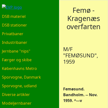
EVP.DK
Femø -
Kragenæs
DSB materiel
overfarten
DSB stationer
Privatbaner
Industribaner
M/F
Jernbane "nips"
"FEMØSUND",
Færger og skibe
1959
Københavns Metro
Sporvogne, Danmark
Sporvogne, udland
Femøsund.
Diverse artikler
Bandholm. -- Nov.
1959. ^---v
Modeljernbaner