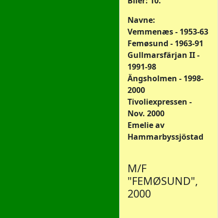
Biler: 10.
Navne:
Vemmenæs - 1953-63
Femøsund - 1963-91
Gullmarsfärjan II -
1991-98
Ängsholmen - 1998-
2000
Tivoliexpressen -
Nov. 2000
Emelie av
Hammarbyssjöstad
M/F
"FEMØSUND",
2000