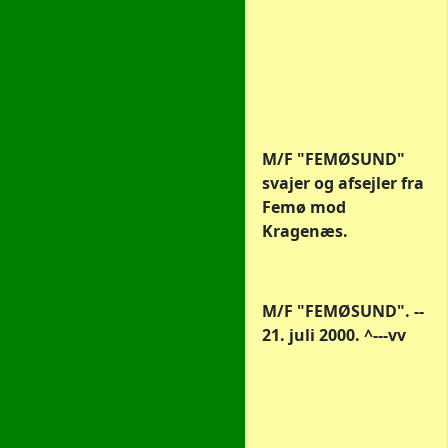
M/F "FEMØSUND"
svajer og afsejler fra
Femø mod
Kragenæs.
M/F "FEMØSUND". --
21. juli 2000. ^---vv