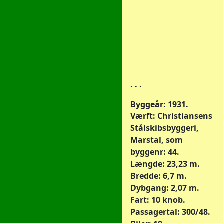
. . .
Byggeår: 1931.
Værft: Christiansens
Stålskibsbyggeri,
Marstal, som
byggenr: 44.
Længde: 23,23 m.
Bredde: 6,7 m.
Dybgang: 2,07 m.
Fart: 10 knob.
Passagertal: 300/48.