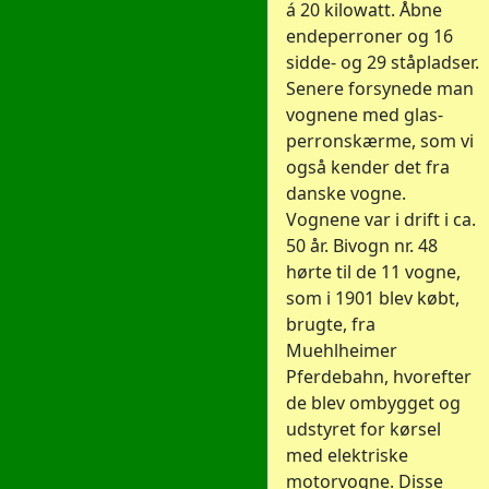
á 20 kilowatt. Åbne
endeperroner og 16
sidde- og 29 ståpladser.
Senere forsynede man
vognene med glas-
perronskærme, som vi
også kender det fra
danske vogne.
Vognene var i drift i ca.
50 år. Bivogn nr. 48
hørte til de 11 vogne,
som i 1901 blev købt,
brugte, fra
Muehlheimer
Pferdebahn, hvorefter
de blev ombygget og
udstyret for kørsel
med elektriske
motorvogne. Disse