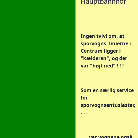
Hauptbahnhof
Ingen tvivl om, at
sporvogns- linierne i
Centrum ligger i
"kælderen", og der
var "højt ned" ! ! !
Som en særlig service
for
sporvognsentusiaster,
. . .
. . . var vognene også