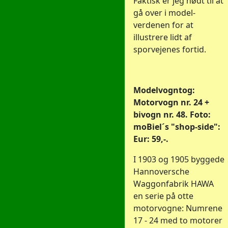
Faktisk er jeg nødt til at
gå over i model-
verdenen for at
illustrere lidt af
sporvejenes fortid.
Modelvogntog:
Motorvogn nr. 24 +
bivogn nr. 48. Foto:
moBiel´s "shop-side":
Eur: 59,-.
I 1903 og 1905 byggede
Hannoversche
Waggonfabrik HAWA
en serie på otte
motorvogne: Numrene
17 - 24 med to motorer