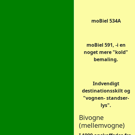
moBiel 534A
moBiel 591, -i en
noget mere "kold"
bemaling.
Indvendigt
destinationsskilt og
"vognen- standser-
lys".
Bivogne
(mellemvogne)