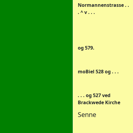
Normannenstrasse . .
. ^ v . . .
og 579.
moBiel 528 og . . .
. . . og 527 ved
Brackwede Kirche
Senne