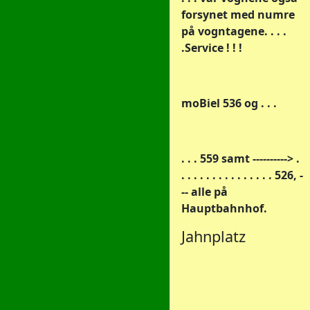
forsynet med numre
på vogntagene. . . .
.Service ! ! !
moBiel 536 og . . .
. . . 559 samt ----------> .
. . . . . . . . . . . . . . . 526, -
-- alle på
Hauptbahnhof.
Jahnplatz