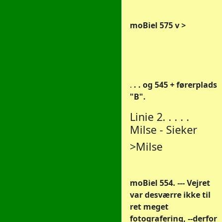
moBiel 575 v >
.
. . og 545 + førerplads
"B".
Linie 2. . . . .
Milse - Sieker
>Milse
moBiel 554. --- Vejret
var desværre ikke til
ret meget
fotografering, --derfor