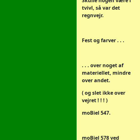
Skulle nogen være i
tvivl, så var det
regnvejr.
Fest og farver . . .
. . . over noget af
materiellet, mindre
over andet.
( og slet ikke over
vejret ! ! ! )
moBiel 547.
moBiel 578 ved