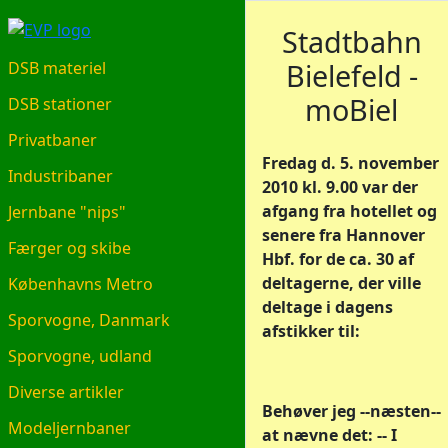
EVP.DK
Stadtbahn
Bielefeld -
DSB materiel
moBiel
DSB stationer
Privatbaner
Fredag d. 5. november
Industribaner
2010 kl. 9.00 var der
afgang fra hotellet og
Jernbane "nips"
senere fra Hannover
Færger og skibe
Hbf. for de ca. 30 af
deltagerne, der ville
Københavns Metro
deltage i dagens
Sporvogne, Danmark
afstikker til:
Sporvogne, udland
Diverse artikler
Behøver jeg --næsten--
Modeljernbaner
at nævne det: -- I