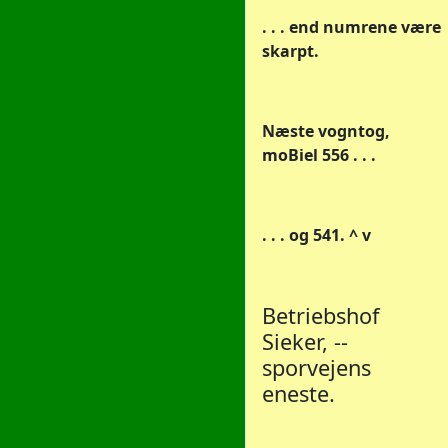
. . . end numrene være
skarpt.
Næste vogntog,
moBiel 556 . . .
. . . og 541. ^ v
Betriebshof
Sieker, --
sporvejens
eneste.