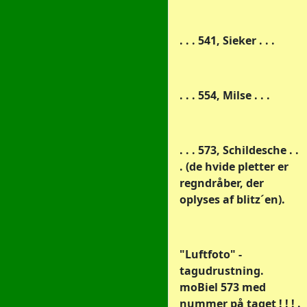
. . . 541, Sieker . . .
. . . 554, Milse . . .
. . . 573, Schildesche . .
. (de hvide pletter er
regndråber, der
oplyses af blitz´en).
"Luftfoto" -
tagudrustning.
moBiel 573 med
nummer på taget ! ! ! .