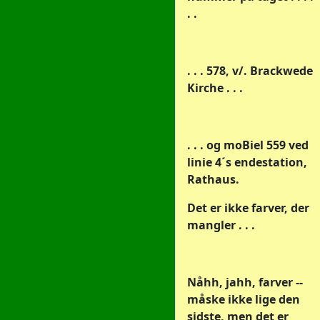
. .
. . . 578, v/. Brackwede
Kirche . . .
. . . og moBiel 559 ved
linie 4´s endestation,
Rathaus.
Det er ikke farver, der
mangler . . .
Nåhh, jahh, farver --
måske ikke lige den
sidste, men det er