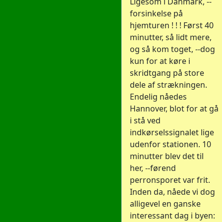
Ligesom i Danmark, --
forsinkelse på
hjemturen ! ! ! Først 40
minutter, så lidt mere,
og så kom toget, --dog
kun for at køre i
skridtgang på store
dele af strækningen.
Endelig nåedes
Hannover, blot for at gå
i stå ved
indkørselssignalet lige
udenfor stationen. 10
minutter blev det til
her, --førend
perronsporet var frit.
Inden da, nåede vi dog
alligevel en ganske
interessant dag i byen: