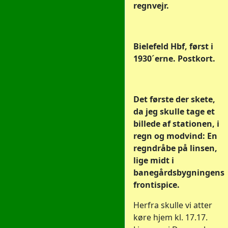
regnvejr.
Bielefeld Hbf, først i
1930´erne. Postkort.
Det første der skete,
da jeg skulle tage et
billede af stationen, i
regn og modvind: En
regndråbe på linsen,
lige midt i
banegårdsbygningens
frontispice.
Herfra skulle vi atter
køre hjem kl. 17.17.