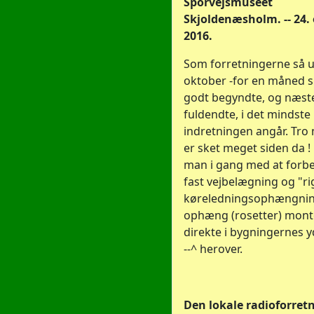
Sporvejsmuseet
Skjoldenæsholm. -- 24.
2016.
Som forretningerne så u
oktober -for en måned s
godt begyndte, og næste
fuldendte, i det mindste
indretningen angår. Tro 
er sket meget siden da ! ! 
man i gang med at forbe
fast vejbelægning og "ri
køreledningsophængni
ophæng (rosetter) mont
direkte i bygningernes 
--^ herover.
Den lokale radioforret