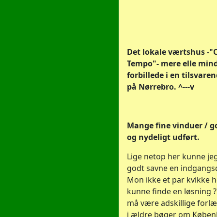
Det lokale værtshus -"
Tempo"- mere elle min
forbillede i en tilsvare
på Nørrebro. ^---v
Mange fine vinduer / g
og nydeligt udført.
Lige netop her kunne je
godt savne en indgangsdø
Mon ikke et par kvikke 
kunne finde en løsning ?
må være adskillige forlæ
i ældre bøger om Køben