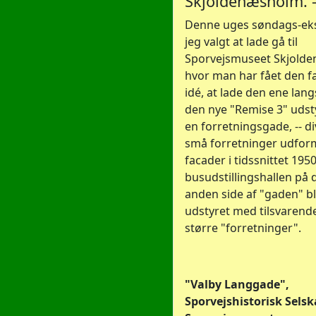
Skjoldenæsholm. -
Denne uges søndags-eks
jeg valgt at lade gå til
Sporvejsmuseet Skjold
hvor man har fået den f
idé, at lade den ene lang
den nye "Remise 3" uds
en forretningsgade, -- d
små forretninger udfo
facader i tidssnittet 195
busudstillingshallen på 
anden side af "gaden" bl
udstyret med tilsvarend
større "forretninger".
"Valby Langgade",
Sporvejshistorisk Selska