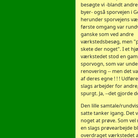
besøgte vi -blandt andre
byer- også sporvejen i G
herunder sporvejens vær
første omgang var rund
ganske som ved andre
værkstedsbesøg, men "p
skete der noget". I et hj
værkstedet stod en ga
sporvogn, som var unde
renovering -- men det va
af deres egne ! ! ! Udføre
slags arbejder for andre
spurgt. Ja, --det gjorde d
Den lille samtale/rundvi
satte tanker igang. Det
noget at prøve. Som ve
en slags prøvearbejde bl
overdraget værkstedet a