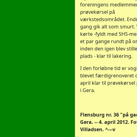
foreningens medlemmer,
prøvekørsel på
værkstedsområdet. End
gang gik alt som smurt
kørte -fyldt med SHS-
et par gange rundt på o
inden den igen blev still
plads - klar til lakering.
I den forløbne tid er vo
blevet færdigrenoveret o
april klar til prøvekørse
i Gera.
Flensburg nr. 36 "på ga
Gera. -- 4. april 2012. F
Villadsen. ^---v