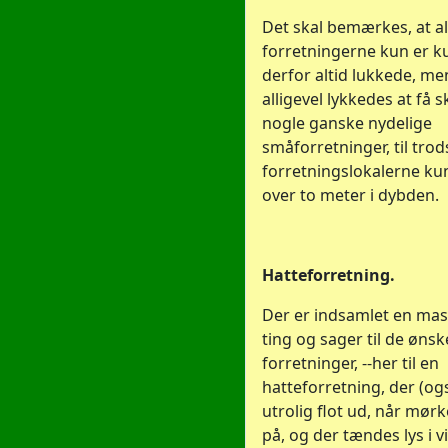
Det skal bemærkes, at al
forretningerne kun er ku
derfor altid lukkede, me
alligevel lykkedes at få 
nogle ganske nydelige
småforretninger, til trods
forretningslokalerne kun
over to meter i dybden.
Hatteforretning.
Der er indsamlet en ma
ting og sager til de øns
forretninger, --her til en
hatteforretning, der (og
utrolig flot ud, når mørk
på, og der tændes lys i v