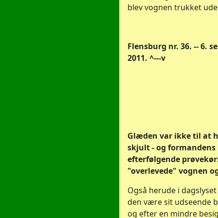
blev vognen trukket ude
Flensburg nr. 36. -- 6. 
2011. ^---v
Glæden var ikke til at 
skjult - og formandens
efterfølgende prøvekør
"overlevede" vognen o
Også herude i dagslyse
den være sit udseende 
og efter en mindre besig