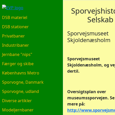
EVP.DK
Sporvejshist
Selskab
DSB materiel
DSB stationer
Sporvejsmuseet
Privatbaner
Skjoldenæsholm
Industribaner
Jernbane "nips"
Sporvejsmuseet
Færger og skibe
Skjoldenæsholm, og ve
dertil.
Københavns Metro
Sporvogne, Danmark
Sporvogne, udland
Oversigtsplan over
museumssporvejen. Se
Diverse artikler
mere på:
Modeljernbaner
http://www.sporvejsm