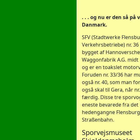
. . . og nu er den så på v
Danmark.
SFV (Stadtwerke Flensb
Verkehrsbetriebe) nr. 36
bygget af Hannoversche
Waggonfabrik A.G. midt 
og er en toakslet motor
Foruden nr. 33/36 har m
også nr. 40, som man fo
også skal til Gera, når nr
færdig. Disse tre sporvo
eneste bevarede fra det
hedengangne Flensburg
Straßenbahn.
Sporvejsmuseet