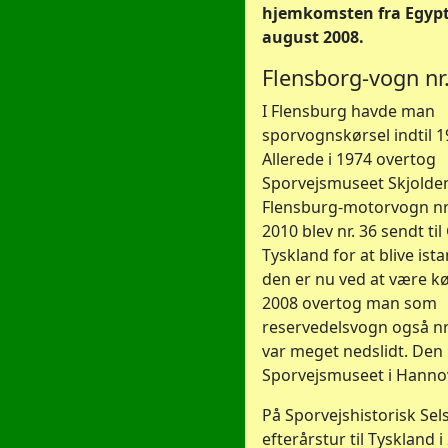
hjemkomsten fra Egypt
august 2008.
Flensborg-vogn nr
I Flensburg havde man
sporvognskørsel indtil 1
Allerede i 1974 overtog
Sporvejsmuseet Skjold
Flensburg-motorvogn nr. 
2010 blev nr. 36 sendt til
Tyskland for at blive ist
den er nu ved at være kør
2008 overtog man som
reservedelsvogn også nr
var meget nedslidt. Den
Sporvejsmuseet i Hannov
På Sporvejshistorisk Sel
efterårstur til Tyskland i