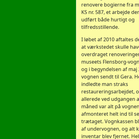
renovere bogierne fra 
KS nr. 587, et arbejde de
udført både hurtigt og
tilfredsstillende.
I løbet af 2010 aftaltes d
at værkstedet skulle hav
overdraget renoveringe
museets Flensborg-vogn 
og i begyndelsen af maj 
vognen sendt til Gera. H
indledte man straks
restaureringsarbejdet, 
allerede ved udgangen a
måned var alt på vognen
afmonteret helt ind til s
trætaget. Vognkassen ble
af undervognen, og alt 
inventar blev fjernet. He