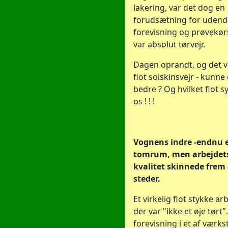
lakering, var det dog en
forudsætning for udend
forevisning og prøvekørs
var absolut tørvejr.
Dagen oprandt, og det v
flot solskinsvejr - kunne
bedre ? Og hvilket flot 
os ! ! !
Vognens indre -endnu e
tomrum, men arbejdets
kvalitet skinnede frem 
steder.
Et virkelig flot stykke ar
der var "ikke et øje tørt".
forevisning i et af værk