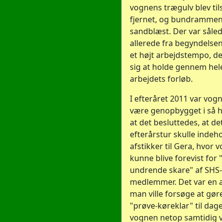
vognens trægulv blev ti
fjernet, og bundrammen
sandblæst. Der var såle
allerede fra begyndelse
et højt arbejdstempo, de
sig at holde gennem hel
arbejdets forløb.
I efteråret 2011 var vog
være genopbygget i så h
at det besluttedes, at de
efterårstur skulle indeh
afstikker til Gera, hvor 
kunne blive forevist for 
undrende skare" af SHS-
medlemmer. Det var en af
man ville forsøge at gø
"prøve-køreklar" til dag
vognen netop samtidig va