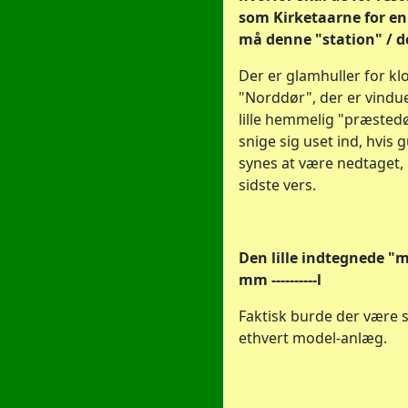
som Kirketaarne for en
må denne "station" / d
Der er glamhuller for kl
"Norddør", der er vindue
lille hemmelig "præstedø
snige sig uset ind, hvis
synes at være nedtaget, 
sidste vers.
Den lille indtegnede "mål
mm ----------l
Faktisk burde der være
ethvert model-anlæg.