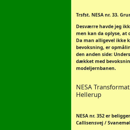
Trsfst. NESA nr. 33. Gru
Desværre havde jeg ikk
men kan da oplyse, at d
Da man alligevel ikke k
bevoksning, er opmålin
den anden side: Unders
dækket med bevoksning ø
modeljernbanen.
NESA Transformator
Hellerup
NESA nr. 352 er beligge
Callisensvej / Svanemøl