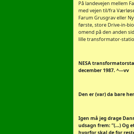
På landevejen mellem Fa
med vejen til/fra Værløse
Farum Grusgrav eller Ny
første, store Drive-in-bi
omend på den anden side
lille transformator-stati
NESA transformatorstati
december 1987. ^---vv
Den er (var) da bare her
Igen må jeg drage Dan
udsagn frem: ”(…) Og 
hvorfor skal de for re