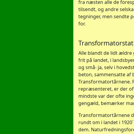
fra næsten alle de fores
tilsendt, og andre sels
tegninger, men sendte p
for.
Transformatorstati
Alle blandt de lidt ældr
frit på landet, i landsby
og små- ja, selv i hoved
beton, sammensatte af be
Transformatortårnene. 
repræsenteret, er der oft
mindste var der ofte inge
gengæld, bemærker man 
Transformatortårnene du
rundt om i landet i 1920´e
dem. Naturfredningsfor