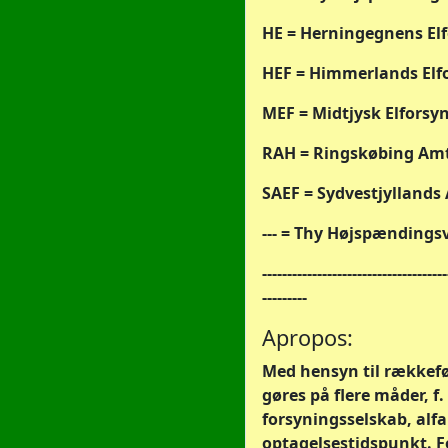
HE = Herningegnens Elf
HEF = Himmerlands Elf
MEF = Midtjysk Elforsyn
RAH = Ringskøbing Am
SAEF = Sydvestjyllands 
--- =
Thy Højspændingsv
-------------------------------------
---------
Apropos:
Med hensyn til rækkefø
gøres på flere måder, f. 
forsyningsselskab, alfab
optagelsestidspunkt. Fo