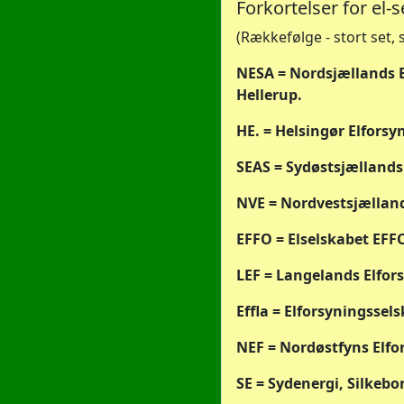
Forkortelser for el-
(Rækkefølge - stort set,
NESA = Nordsjællands El
Hellerup.
HE. = Helsingør Elforsy
SEAS = Sydøstsjællands 
NVE = Nordvestsjælland
EFFO = Elselskabet EFF
LEF =
Langelands Elfor
Effla = Elforsyningssel
NEF = Nordøstfyns Elfo
SE = Sydenergi, Silkebo