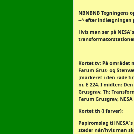
NBNBNB Tegningens opgiv
--^ efter indlægningen
Hvis man ser på NESA´s
transformatorstationer 
Kortet tv: På området
Farum Grus- og Stenvæ
[markeret i den røde fi
nr. E 224. I midten: De
Grusgrav. Th: Transfor
Farum Grusgrav, NESA n
Kortet th (i farver):
Papiromslag til NESA´s
steder når/hvis man ska