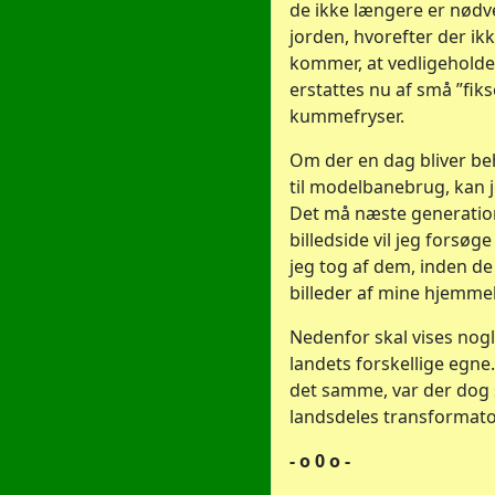
de ikke længere er nødve
jorden, hvorefter der ik
kommer, at vedligeholdel
erstattes nu af små ”fiks
kummefryser.
Om der en dag bliver beh
til modelbanebrug, kan j
Det må næste generation 
billedside vil jeg forsøg
jeg tog af dem, inden de 
billeder af mine hjemm
Nedenfor skal vises nog
landets forskellige egn
det samme, var der dog s
landsdeles transformato
- o 0 o -