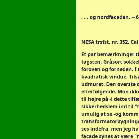
. . . og nordfacaden. -- 6
NESA trsfst. nr. 352, Ca
Et par bemærkninger ti
tagsten. Gråsort sokkel
foroven og forneden. I r
kvadratisk vindue. Tils
udmuret. Den øverste de
efterfølgende. Mon ik
til højre på -i dette til
sikkerhedslem ind til
umulig at se -og komme 
transformatorbygningen
ses indefra, men jeg ha
facade synes at være "