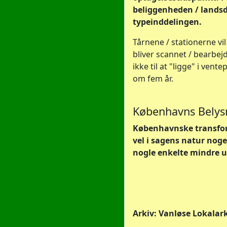
beliggenheden / landsde
typeinddelingen.
Tårnene / stationerne vi
bliver scannet / bearbej
ikke til at "ligge" i vent
om fem år.
Københavns Belys
Københavnske transforf
vel i sagens natur nog
nogle enkelte mindre u
Arkiv: Vanløse Lokalark