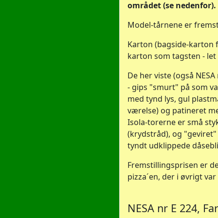
området (se nedenfor).
Model-tårnene er fremstil
Karton (bagside-karton 
karton som tagsten - let
De her viste (også NESA n
- gips "smurt" på som va
med tynd lys, gul plastm
værelse) og patineret me
Isola-torerne er små styk
(krydstråd), og "geviret" 
tyndt udklippede dåsebli
Fremstillingsprisen er der
pizza´en, der i øvrigt v
NESA nr E 224, F