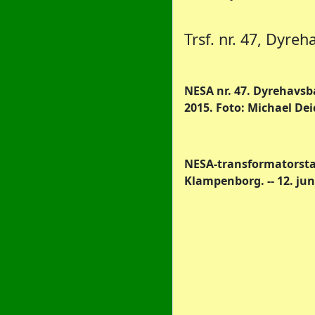
Trsf. nr. 47, Dyr
NESA nr. 47. Dyrehavsb
2015. Foto: Michael D
NESA-transformatorsta
Klampenborg. -- 12. juni