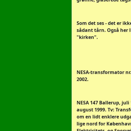
Som det ses - det er ikk
sådant tårn. Også her 
"kirken".
NESA-transformator nr.
2002.
NESA 147 Ballerup, juli 
august 1999. Tv: Trans
om en lidt enklere ud
lige nord for Københav
Elektricitets- og Sporve