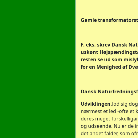
Gamle transformatorsta
F. eks. skrev Dansk Nat
uskønt Højspændingstaa
resten se ud som misly
for en Menighed af Dv
Dansk Naturfredningsfor
Udviklingen,
lod sig dog
nærmest et led -ofte et 
deres meget forskelliga
og udseende. Nu er de im
det andet falder, som ofre