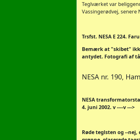
Teglværket var beliggend
Vassingerødvej, senere 
Trsfst. NESA E 224. Far
Bemærk at "skibet" ikke
antydet. Fotografi af t
NESA nr. 190, Ha
NESA transformatorstat
4. juni 2002. v ----v --->
Røde teglsten og --nej, 
grønne, glaserede tags