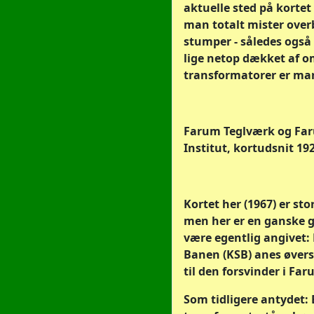
aktuelle sted på kortet 
man totalt mister over
stumper - således også 
lige netop dækket af om
transformatorer er ma
Farum Teglværk og Far
Institut, kortudsnit 19
Kortet her (1967) er sto
men her er en ganske g
være egentlig angivet
Banen (KSB) anes øverst
til den forsvinder i Far
Som tidligere antydet: