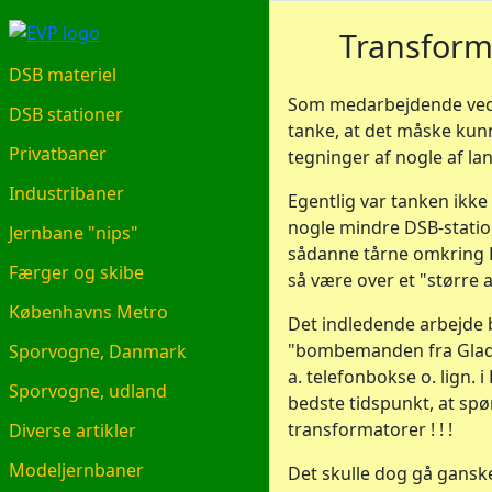
EVP.DK
Transform
DSB materiel
Som medarbejdende ved 
DSB stationer
tanke, at det måske kun
Privatbaner
tegninger af nogle af la
Industribaner
Egentlig var tanken ikke 
nogle mindre DSB-station
Jernbane "nips"
sådanne tårne omkring B
Færger og skibe
så være over et "større a
Københavns Metro
Det indledende arbejde b
"bombemanden fra Gladsa
Sporvogne, Danmark
a. telefonbokse o. lign
Sporvogne, udland
bedste tidspunkt, at spø
transformatorer ! ! !
Diverse artikler
Modeljernbaner
Det skulle dog gå ganske 