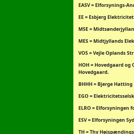
EASV = Elforsynings-An
EE = Esbjerg Elektricite
MSE = Midtsønderjyllan
MES = Midtjyllands Elek
VOS = Vejle Oplands St
HOH = Hovedgaard og 
Hovedgaard.
BHHH
= Bjerge Hatting
EGO = Elektricitetssel
ELRO = Elforsyningen 
ESV = Elforsyningen Sy
TH = Thy Højspænding