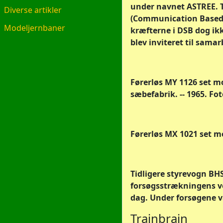
under navnet ASTREE. T
Diverse artikler
(Communication Based T
Modeljernbaner
kræfterne i DSB dog ikk
blev inviteret til samar
Førerløs MY 1126 set m
sæbefabrik. -- 1965. Fot
Førerløs MX 1021 set mo
Tidligere styrevogn BHS
forsøgsstrækningens ve
dag. Under forsøgene v
Trainbrain