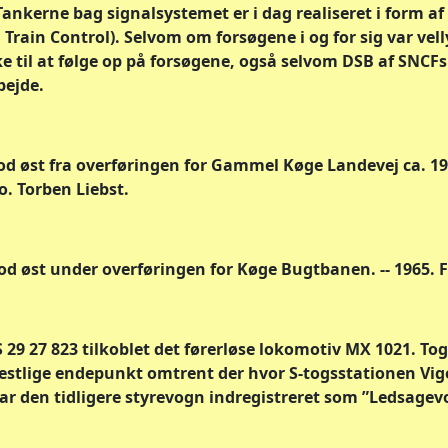
ankerne bag signalsystemet er i dag realiseret i form a
rain Control). Selvom om forsøgene i og for sig var vell
e til at følge op på forsøgene, også selvom DSB af SNCF
bejde.
od øst fra overføringen for Gammel Køge Landevej ca. 19
o. Torben Liebst.
d øst under overføringen for Køge Bugtbanen. -- 1965. F
 29 27 823 tilkoblet det førerløse lokomotiv MX 1021. To
stlige endepunkt omtrent der hvor S-togsstationen Vigers
ar den tidligere styrevogn indregistreret som ”Ledsagevo