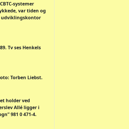
f CBTC-systemer
ykkede, var tiden og
s udviklingskontor
89. Tv ses Henkels
oto: Torben Liebst.
get holder ved
lev Allé ligger i
gn” 981 0 471-4.