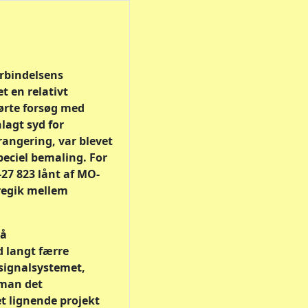
orbindelsens
t en relativt
ørte forsøg med
lagt syd for
rangering, var blevet
peciel bemaling. For
27 823 lånt af MO-
regik mellem
på
 langt færre
signalsystemet,
 man det
t lignende projekt