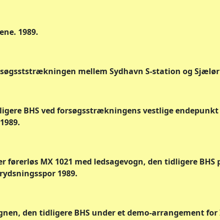
gene. 1989.
rsøgsststrækningen mellem Sydhavn S-station og Sjælør 
dligere BHS ved forsøgsstrækningens vestlige endepunkt
 1989.
er førerløs MX 1021 med ledsagevogn, den tidligere BHS 
rydsningsspor 1989.
gnen, den tidligere BHS under et demo-arrangement for