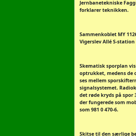
Jernbanetekniske Faggr
forklarer teknikken.
Sammenkoblet MY 1126 
Vigerslev Allé S-station
Skematisk sporplan vis
optrukket, medens de o
ses mellem sporskiftern
signalsystemet. Radioko
det røde kryds på spor 
der fungerede som mobi
som 981 0 470-6.
Skitse til den særlige 