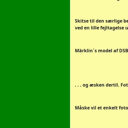
Skitse til den særlige 
ved en lille fejltagelse
Märklin´s model af DSB M
. . . og æsken dertil. F
Måske vil et enkelt fot