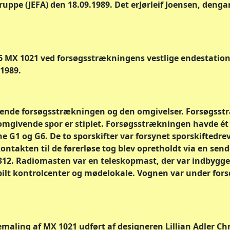
uppe (JEFA) den 18.09.1989. Det erJørleif Joensen, deng
MX 1021 ved forsøgsstrækningens vestlige endestation
 1989.
ende forsøgsstrækningen og den omgivelser. Forsøgsstr
mgivende spor er stiplet. Forsøgsstrækningen havde ét 
e G1 og G6. De to sporskifter var forsynet sporskiftedrev
ntakten til de førerløse tog blev opretholdt via en sen
312. Radiomasten var en teleskopmast, der var indbygget 
lt kontrolcenter og mødelokale. Vognen var under fors
bemaling af MX 1021 udført af designeren Lillian Adler Ch