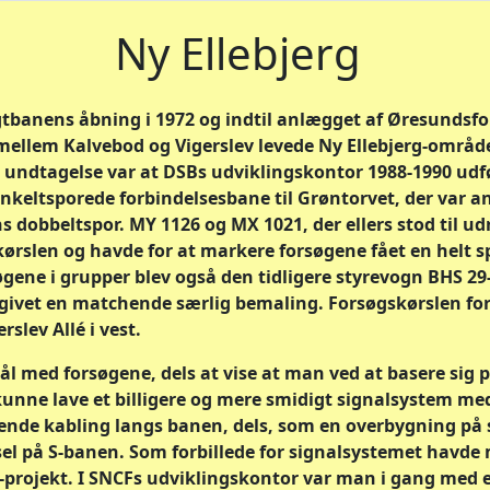
Ny Ellebjerg
gtbanens åbning i 1972 og indtil anlægget af Øresundsf
ellem Kalvebod og Vigerslev levede Ny Ellebjerg-område
n undtagelse var at DSBs udviklingskontor 1988-1990 udf
enkeltsporede forbindelsesbane til Grøntorvet, der var an
dobbeltspor. MY 1126 og MX 1021, der ellers stod til ud
kørslen og havde for at markere forsøgene fået en helt s
ene i grupper blev også den tidligere styrevogn BHS 29-
 givet en matchende særlig bemaling. Forsøgskørslen fo
rslev Allé i vest.
ål med forsøgene, dels at vise at man ved at basere sig 
ne lave et billigere og mere smidigt signalsystem med
nde kabling langs banen, dels, som en overbygning på 
sel på S-banen. Som forbillede for signalsystemet havde
rojekt. I SNCFs udviklingskontor var man i gang med e