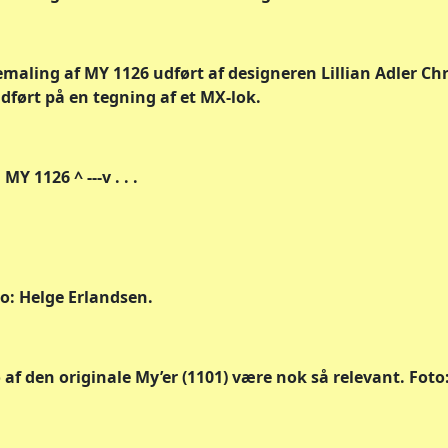
bemaling af MY 1126 udført af designeren Lillian Adler Ch
 udført på en tegning af et MX-lok.
Y 1126 ^ ---v . . .
oto: Helge Erlandsen.
o af den originale My’er (1101) være nok så relevant. Foto