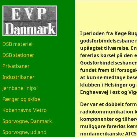
EVP.DK
I perioden fra Køge Bu
godsforbindelsesbane m
DSB materiel
upåagtet tilværelse. E
DSB stationer
førerløs kørsel på den 
Godsforbindelsesbanens 
Privatbaner
fundet frem til forsøgs
Industribaner
at kunne medtage besøg
klubben i Helsingør og
Jernbane "nips"
Enghavevej i øst og Vige
Færger og skibe
Der var et dobbelt form
Københavns Metro
radiokommunikation kun
komponenter og tilhøre
Sporvogne, Danmark
muliggøre førerløs kør
Sporvogne, udland
nordamerikanske ATCS-p