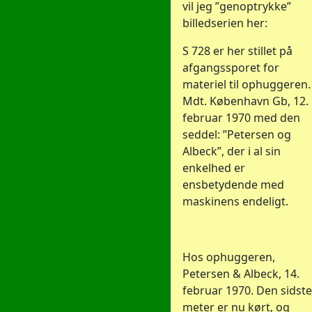
vil jeg ”genoptrykke”
billedserien her:
S 728 er her stillet på
afgangssporet for
materiel til ophuggeren.
Mdt. København Gb, 12.
februar 1970 med den
seddel: ”Petersen og
Albeck”, der i al sin
enkelhed er
ensbetydende med
maskinens endeligt.
Hos ophuggeren,
Petersen & Albeck, 14.
februar 1970. Den sidste
meter er nu kørt, og