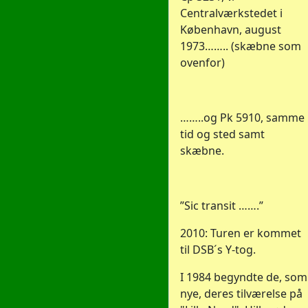
Centralværkstedet i
København, august
1973…….. (skæbne som
ovenfor)
……..og Pk 5910, samme
tid og sted samt
skæbne.
”Sic transit …….”
2010: Turen er kommet
til DSB´s Y-tog.
I 1984 begyndte de, som
nye, deres tilværelse på