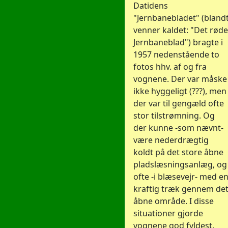
Datidens
"Jernbanebladet" (bland
venner kaldet: "Det røde
Jernbaneblad") bragte i
1957 nedenstående to
fotos hhv. af og fra
vognene. Der var måske
ikke hyggeligt (???), men
der var til gengæld ofte
stor tilstrømning. Og
der kunne -som nævnt-
være nederdrægtig
koldt på det store åbne
pladslæsningsanlæg, og
ofte -i blæsevejr- med e
kraftig træk gennem de
åbne område. I disse
situationer gjorde
vognene god fyldest.