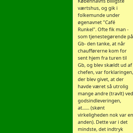
Københavns billigste
værtshus, og gik i
folkemunde under
øgenavnet "Café
Runkel". Ofte fik man -
som tjenestegørende på
Gb- den tanke, at når
chaufførerne kom for
sent hjem fra turen til
Gb, og blev skældt ud af
chefen, var forklaringen
der blev givet, at der
havde været så utrolig
mange andre (travlt) ve
godsindleveringen,
at...... (skønt
virkeligheden nok var e
anden). Dette var i det
mindste, det indtryk