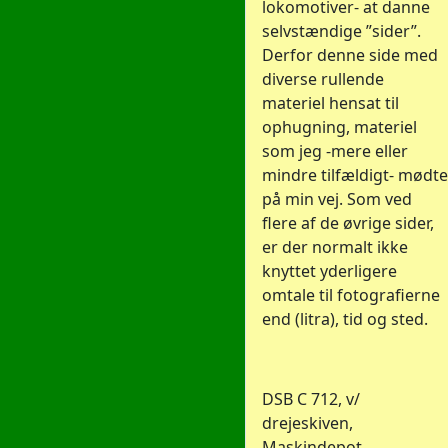
lokomotiver- at danne
selvstændige ”sider”.
Derfor denne side med
diverse rullende
materiel hensat til
ophugning, materiel
som jeg -mere eller
mindre tilfældigt- mødte
på min vej. Som ved
flere af de øvrige sider,
er der normalt ikke
knyttet yderligere
omtale til fotografierne
end (litra), tid og sted.
DSB C 712, v/
drejeskiven,
Maskindepot