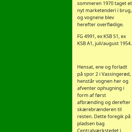
sommeren 1970 taget et
nyt marketenderi i brug,
og vognene blev
herefter overflødige.
FG 4991, ex KSB S1, ex
KSB A1, juli/august 1954.
Hensat, ene og forladt
på spor 2 i Vassingerød,
henstår vognen her og
afventer ophugning i
form af først
afbrænding og derefter
skærebrænderen til
resten. Dette foregik på
pladsen bag
Centralværkstedet i