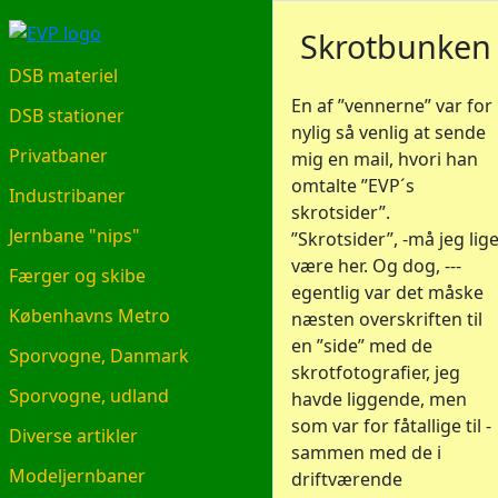
EVP.DK
Skrotbunken
DSB materiel
En af ”vennerne” var for
DSB stationer
nylig så venlig at sende
Privatbaner
mig en mail, hvori han
omtalte ”EVP´s
Industribaner
skrotsider”.
Jernbane "nips"
”Skrotsider”, -må jeg lig
være her. Og dog, ---
Færger og skibe
egentlig var det måske
Københavns Metro
næsten overskriften til
en ”side” med de
Sporvogne, Danmark
skrotfotografier, jeg
Sporvogne, udland
havde liggende, men
som var for fåtallige til -
Diverse artikler
sammen med de i
Modeljernbaner
driftværende