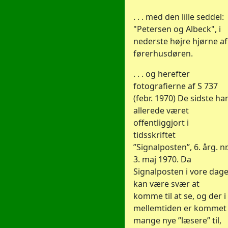
. . . med den lille seddel:
"Petersen og Albeck", i
nederste højre hjørne af
førerhusdøren.
. . . og herefter
fotografierne af S 737
(febr. 1970) De sidste ha
allerede været
offentliggjort i
tidsskriftet
”Signalposten”, 6. årg. nr
3. maj 1970. Da
Signalposten i vore dag
kan være svær at
komme til at se, og der i
mellemtiden er kommet
mange nye ”læsere” til,