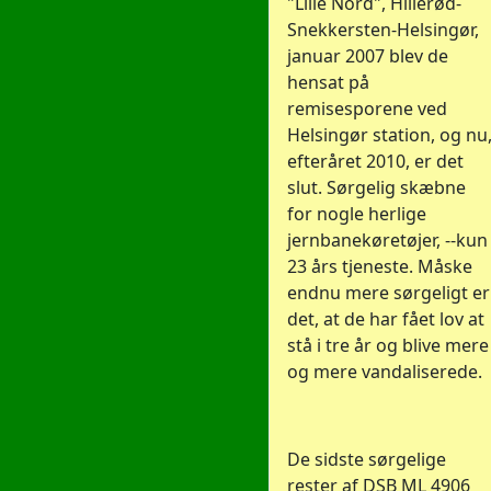
"Lille Nord", Hillerød-
Snekkersten-Helsingør,
januar 2007 blev de
hensat på
remisesporene ved
Helsingør station, og nu
efteråret 2010, er det
slut. Sørgelig skæbne
for nogle herlige
jernbanekøretøjer, --kun
23 års tjeneste. Måske
endnu mere sørgeligt er
det, at de har fået lov at
stå i tre år og blive mere
og mere vandaliserede.
De sidste sørgelige
rester af DSB ML 4906