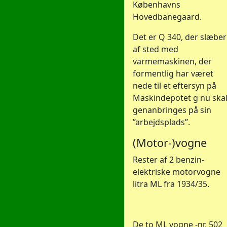
Københavns
Hovedbanegaard.
Det er Q 340, der slæber
af sted med
varmemaskinen, der
formentlig har været
nede til et eftersyn på
Maskindepotet g nu ska
genanbringes på sin
”arbejdsplads”.
(Motor-)vogne
Rester af 2 benzin-
elektriske motorvogne
litra ML fra 1934/35.
De to ML vogne -nr. 502